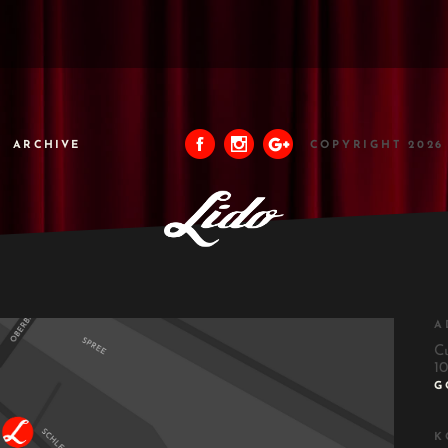
ARCHIVE
COPYRIGHT 2026
A
C
10
G
K