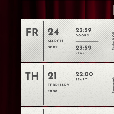
24
23:59
FR
Shake I
DOORS
MARCH
23:59
0002
START
21
22:00
TH
Sieges
START
FEBRUARY
2008