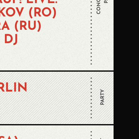
UF! LIVE:
KOV (RO)
A (RU)
 DJ
RLIN
PARTY