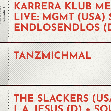
KARRERA KLUB ME
 Klub
präsentiert
LIVE: MGMT (USA) 
ENDLOSENDLOS (
TANZMICHMAL
THE SLACKERS (US
L.A. JESUS (D) + 