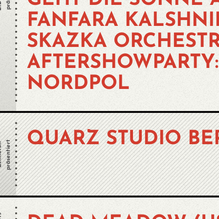
GEHT DIE SONNE A
FANFARA KALSHNI
SKAZKA ORCHESTR
AFTERSHOWPARTY:
NORDPOL
QUARZ STUDIO BE
präsentiert
oton