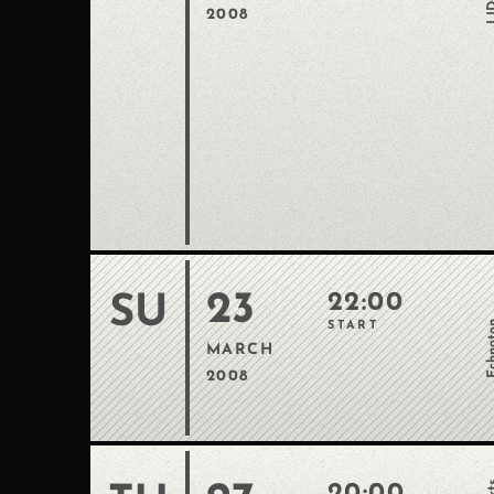
2008
23
22:00
SU
Echn
START
MARCH
2008