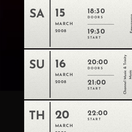
15
18:30
SA
Emerg
DOORS
MARCH
19:30
2008
START
T
r
i
n
i
t
y
M
u
s
i
16
20:00
SU
&
DOORS
Channel Music
MARCH
21:00
2008
START
20
22:00
TH
START
MARCH