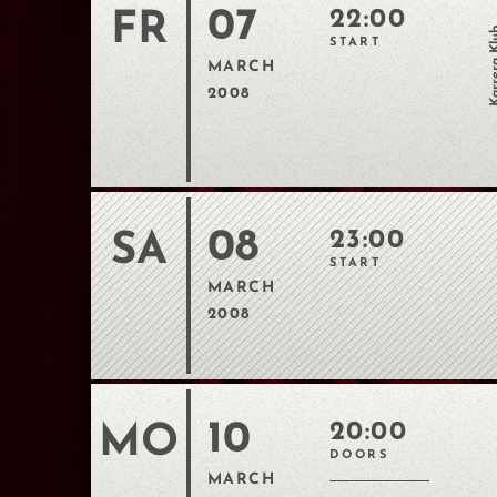
07
22:00
FR
Karrera
START
MARCH
2008
08
23:00
SA
START
MARCH
2008
10
20:00
MO
DOORS
MARCH