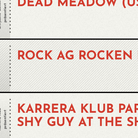
oncerts
DEAD MEADOW (U
präsentiert
ROCK AG ROCKEN 
KARRERA KLUB PAR
 Klub
präsentiert
SHY GUY AT THE S