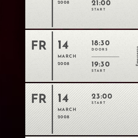
21:00
2008
START
14
18:30
FR
Emerg
DOORS
MARCH
19:30
2008
START
14
23:00
FR
START
MARCH
2008