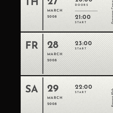
27
Greyzone C
20:00
TH
DOORS
MARCH
21:00
2008
START
28
23:00
FR
START
MARCH
2008
29
22:00
SA
Karrera
START
MARCH
2008