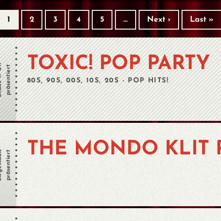
1
2
3
4
5
…
Next ›
Last »
TOXIC! POP PARTY
t Off
präsentiert
80S, 90S, 00S, 10S, 20S - POP HITS!
THE MONDO KLIT 
säule
präsentiert