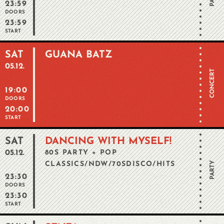
23:59
DOORS
23:59
START
SAT
GUANA BATZ
05.12.
CONCERT
19:00
DOORS
20:00
START
SAT
DANCING WITH MYSELF!
05.12.
80S PARTY + POP
PARTY
CLASSICS/NDW/70SDISCO/HITS
23:30
DOORS
23:30
START