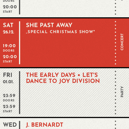
DOORS
20:00
START
SAT
SHE PAST AWAY
26.12.
„SPECIAL CHRISTMAS SHOW"
CONCERT
19:00
DOORS
20:00
START
FRI
THE EARLY DAYS • LET'S
DANCE TO JOY DIVISION
01.01.
PARTY
23:59
DOORS
23:59
START
WED
J. BERNARDT