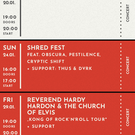
20.01.
CONCERT
19:00
DOORS
20:00
START
SUN
SHRED FEST
24.01.
FEAT. OBSCURA, PESTILENCE,
CONCERT
CRYPTIC SHIFT
+ SUPPORT: THUS & DVRK
16:00
DOORS
17:00
START
FRI
REVEREND HARDY
HARDON & THE CHURCH
29.01.
CONCERT
OF ELVIS
„KONG OF ROCK’N'ROLL TOUR"
19:00
+ SUPPORT
DOORS
20:00