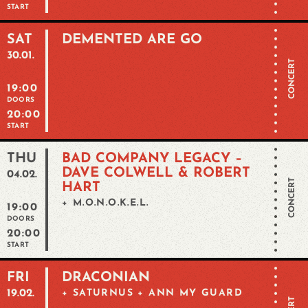
START
SAT
DEMENTED ARE GO
30.01.
CONCERT
19:00
DOORS
20:00
START
THU
BAD COMPANY LEGACY –
DAVE COLWELL & ROBERT
04.02.
CONCERT
HART
+ M.O.N.O.K.E.L.
19:00
DOORS
20:00
START
FRI
DRACONIAN
19.02.
+ SATURNUS + ANN MY GUARD