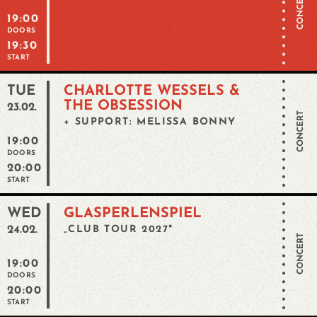
CONCERT
19:00
DOORS
19:30
START
TUE
CHARLOTTE WESSELS &
THE OBSESSION
23.02.
CONCERT
+ SUPPORT: MELISSA BONNY
19:00
DOORS
20:00
START
WED
GLASPERLENSPIEL
24.02.
„CLUB TOUR 2027"
CONCERT
19:00
DOORS
20:00
START