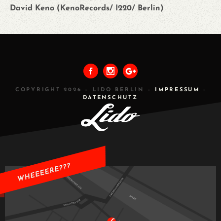
David Keno (KenoRecords/ I220/ Berlin)
PREVIOUS
ALL
NEXT
COPYRIGHT 2026 – LIDO BERLIN –
IMPRESSUM
-
DATENSCHUTZ