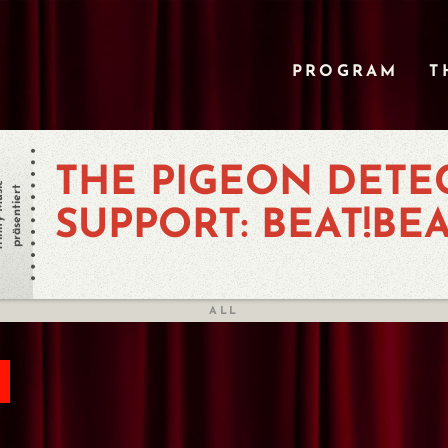
PROGRAM
T
THE PIGEON DETEC
 Music
präsentiert
SUPPORT: BEAT!BEA
ALL