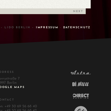
NEXT
 – LIDO BERLIN –
IMPRESSUM
-
DATENSCHUTZ
DDRESS
uvrystraße 7
997 Berlin
OOGLE MAPS
ONTACT
on: +49 30 69 56 68 40
ax: +49 30 69 56 68 42