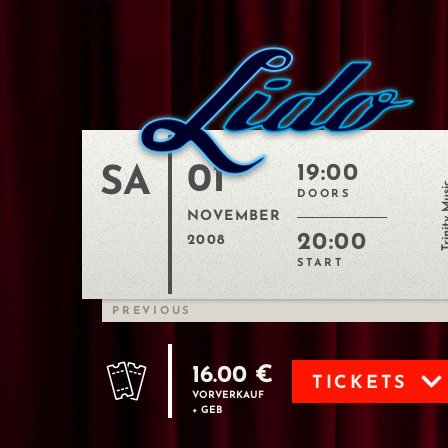
01
19:00
SA
Trinity
DOORS
NOVEMBER
20:00
2008
START
PREVIOUS
16.00 €
TICKETS
VORVERKAUF
+ GEB