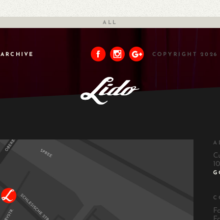
ALL
ARCHIVE
COPYRIGHT 2026
A
C
10
G
C
F
F