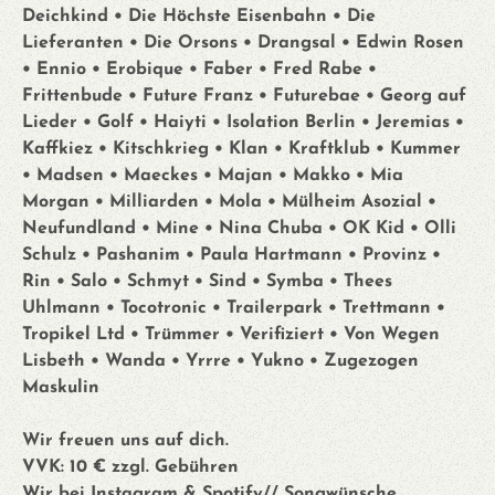
Deichkind • Die Höchste Eisenbahn • Die
Lieferanten • Die Orsons • Drangsal • Edwin Rosen
• Ennio • Erobique • Faber • Fred Rabe •
Frittenbude • Future Franz • Futurebae • Georg auf
Lieder • Golf • Haiyti • Isolation Berlin • Jeremias •
Kaffkiez • Kitschkrieg • Klan • Kraftklub • Kummer
• Madsen • Maeckes • Majan • Makko • Mia
Morgan • Milliarden • Mola • Mülheim Asozial •
Neufundland • Mine • Nina Chuba • OK Kid • Olli
Schulz • Pashanim • Paula Hartmann • Provinz •
Rin • Salo • Schmyt • Sind • Symba • Thees
Uhlmann • Tocotronic • Trailerpark • Trettmann •
Tropikel Ltd • Trümmer • Verifiziert • Von Wegen
Lisbeth • Wanda • Yrrre • Yukno • Zugezogen
Maskulin
Wir freuen uns auf dich.
VVK: 10 € zzgl. Gebühren
Wir bei Instagram & Spotify// Songwünsche