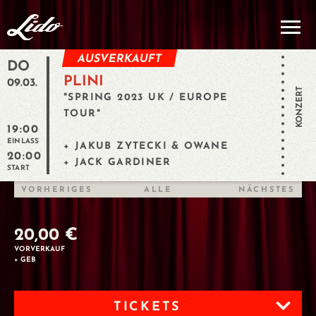
AUSVERKAUFT
DO
PLINI
09.03.
KONZERT
"SPRING 2023 UK / EUROPE
TOUR"
19:00
EINLASS
+ JAKUB ZYTECKI & OWANE
20:00
+ JACK GARDINER
START
VORHERIGES
ALLE
NÄCHSTES
20,00 €
VORVERKAUF
+ GEB
TICKETS