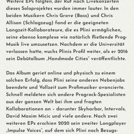
Weitere EPs folgten, der Ruf nach Livekonzerten
dieses Soloprojektes wurden immer lauter. In den
beiden Musikern Chris Grove (Bass) und Chris
Allison (Schlagzeug) fand er die geeigneten
Langzeit-Kollaborateure, die es Plini ermöglichen,
seine ebenso komplexe wie natürlich fließende Prog-
Musik live umzusetzen. Nachdem er die Universität
verlassen hatte, wuchs Plinis Profil weiter, als er 2016
sein Debütalbum „Handmade Cities“ veröffentlichte.
Das Album geriet online und physisch zu einem
solchen Erfolg, dass Plini seine anderen Nebenjobs
beendete und Vollzeit zum Profimusiker avancierte.
Schnell meldeten sich andere Progrock-Spezialisten
aus der ganzen Welt bei ihm und fragten
Kollaborationen an – darunter Skyharbor, Intervals,
David Maxim Micic und viele andere. Nach zwei
weiteren EPs erschien 2020 sein zweiter Longplayer
„Impulse Voices“, auf dem sich Plini noch Bezugs-