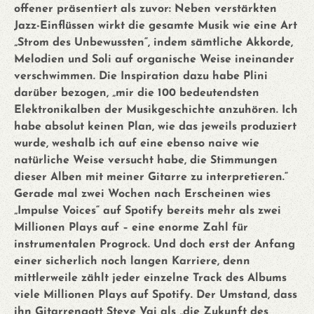
offener präsentiert als zuvor: Neben verstärkten
Jazz-Einflüssen wirkt die gesamte Musik wie eine Art
„Strom des Unbewussten“, indem sämtliche Akkorde,
Melodien und Soli auf organische Weise ineinander
verschwimmen. Die Inspiration dazu habe Plini
darüber bezogen, „mir die 100 bedeutendsten
Elektronikalben der Musikgeschichte anzuhören. Ich
habe absolut keinen Plan, wie das jeweils produziert
wurde, weshalb ich auf eine ebenso naive wie
natürliche Weise versucht habe, die Stimmungen
dieser Alben mit meiner Gitarre zu interpretieren.“
Gerade mal zwei Wochen nach Erscheinen wies
„Impulse Voices“ auf Spotify bereits mehr als zwei
Millionen Plays auf – eine enorme Zahl für
instrumentalen Progrock. Und doch erst der Anfang
einer sicherlich noch langen Karriere, denn
mittlerweile zählt jeder einzelne Track des Albums
viele Millionen Plays auf Spotify. Der Umstand, dass
ihn Gitarrengott Steve Vai als „die Zukunft des