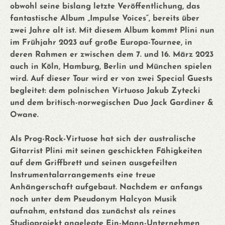
obwohl seine bislang letzte Veröffentlichung, das
fantastische Album „Impulse Voices“, bereits über
zwei Jahre alt ist. Mit diesem Album kommt Plini nun
im Frühjahr 2023 auf große Europa-Tournee, in
deren Rahmen er zwischen dem 7. und 16. März 2023
auch in Köln, Hamburg, Berlin und München spielen
wird. Auf dieser Tour wird er von zwei Special Guests
begleitet: dem polnischen Virtuoso Jakub Zytecki
und dem britisch-norwegischen Duo Jack Gardiner &
Owane.
Als Prog-Rock-Virtuose hat sich der australische
Gitarrist Plini mit seinen geschickten Fähigkeiten
auf dem Griffbrett und seinen ausgefeilten
Instrumentalarrangements eine treue
Anhängerschaft aufgebaut. Nachdem er anfangs
noch unter dem Pseudonym Halcyon Musik
aufnahm, entstand das zunächst als reines
Studioprojekt angelegte Ein-Mann-Unternehmen