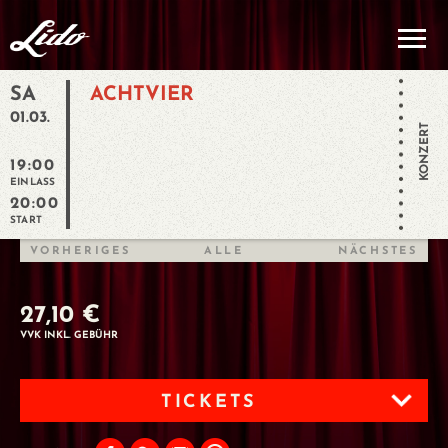
SA
ACHTVIER
01.03.
KONZERT
19:00
EINLASS
20:00
START
VORHERIGES
ALLE
NÄCHSTES
27,10 €
VVK INKL. GEBÜHR
TICKETS