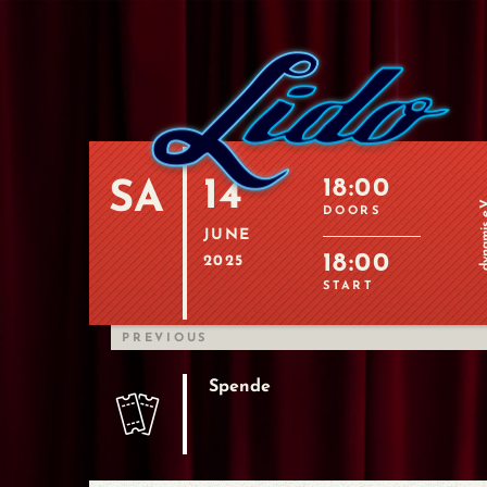
14
18:00
SA
dynamis
DOORS
JUNE
18:00
2025
START
PREVIOUS
Spende