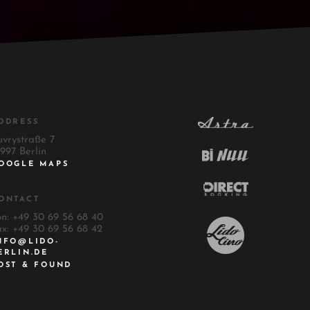
DDRESS
uvrystraße 7
997 Berlin
OOGLE MAPS
ONTACT
on: +49 30 69 56 68 40
ax: +49 30 69 56 68 42
NFO@LIDO-
ERLIN.DE
OST & FOUND