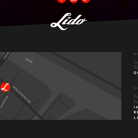
A
C
10
G
C
F
F
I
B
L