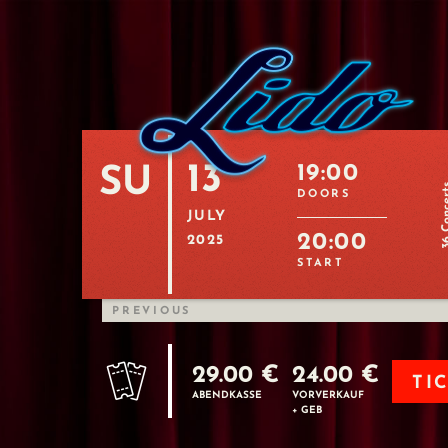
13
19:00
SU
36 Con
DOORS
JULY
20:00
2025
START
PREVIOUS
29.00 €
24.00 €
TI
ABENDKASSE
VORVERKAUF
+ GEB