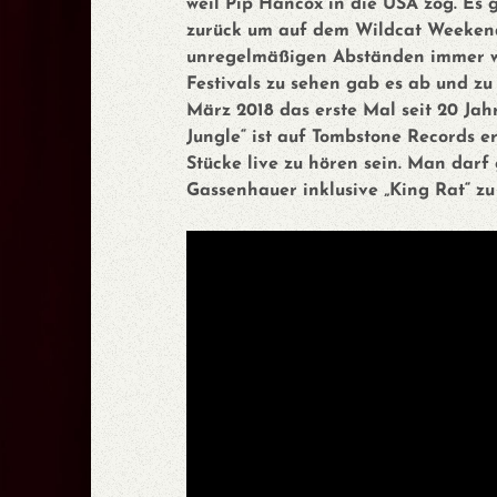
weil Pip Hancox in die USA zog. Es 
zurück um auf dem Wildcat Weekend 
unregelmäßigen Abständen immer w
Festivals zu sehen gab es ab und zu
März 2018 das erste Mal seit 20 Jah
Jungle“ ist auf Tombstone Records e
Stücke live zu hören sein. Man darf
Gassenhauer inklusive „King Rat“ zu 