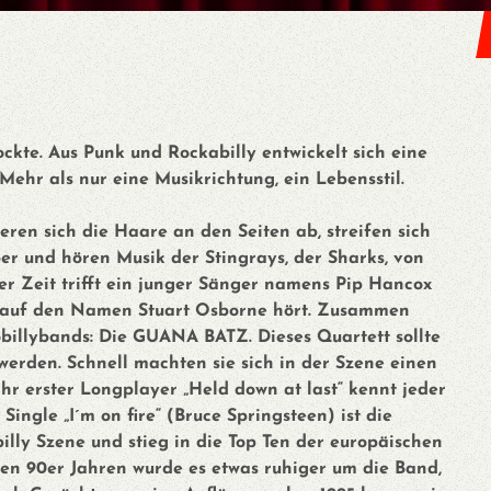
ckte. Aus Punk und Rockabilly entwickelt sich eine
ehr als nur eine Musikrichtung, ein Lebensstil.
eren sich die Haare an den Seiten ab, streifen sich
r und hören Musik der Stingrays, der Sharks, von
ser Zeit trifft ein junger Sänger namens Pip Hancox
er auf den Namen Stuart Osborne hört. Zusammen
obillybands: Die GUANA BATZ. Dieses Quartett sollte
werden. Schnell machten sie sich in der Szene einen
r erster Longplayer „Held down at last“ kennt jeder
 Single „I´m on fire“ (Bruce Springsteen) ist die
illy Szene und stieg in die Top Ten der europäischen
hen 90er Jahren wurde es etwas ruhiger um die Band,