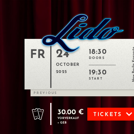
New Berlin 
24
18:30
FR
DOORS
OCTOBER
19:30
2025
START
PREVIOUS
30.00 €
TICKETS
VORVERKAUF
+ GEB