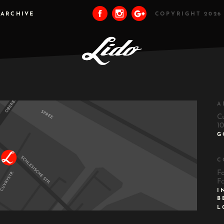
ARCHIVE
COPYRIGHT 2026
A
C
10
G
C
F
F
I
B
L