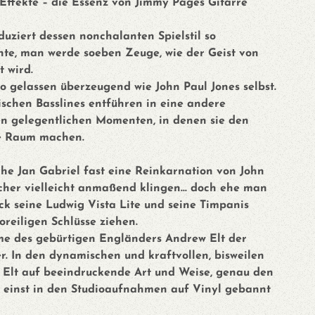
 Effekte – die Essenz von Jimmy Pages Gitarre
duziert dessen nonchalanten Spielstil so
te, man werde soeben Zeuge, wie der Geist von
 wird.
so gelassen überzeugend wie John Paul Jones selbst.
chen Basslines entführen in eine andere
n gelegentlichen Momenten, in denen sie den
e Raum machen.
he Jan Gabriel fast eine Reinkarnation von John
her vielleicht anmaßend klingen... doch ehe man
ck seine Ludwig Vista Lite und seine Timpanis
oreiligen Schlüsse ziehen.
me des gebürtigen Engländers Andrew Elt der
r. In den dynamischen und kraftvollen, bisweilen
t Elt auf beeindruckende Art und Weise, genau den
t einst in den Studioaufnahmen auf Vinyl gebannt