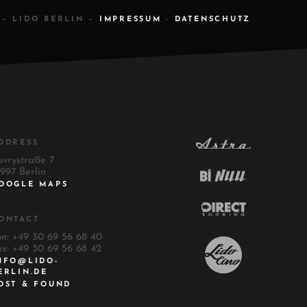
 – LIDO BERLIN –
IMPRESSUM
-
DATENSCHUTZ
DDRESS
uvrystraße 7
997 Berlin
OOGLE MAPS
ONTACT
on: +49 30 69 56 68 40
ax: +49 30 69 56 68 42
NFO@LIDO-
ERLIN.DE
OST & FOUND