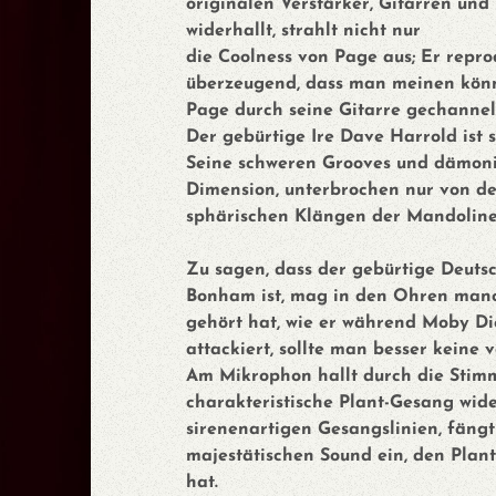
originalen Verstärker, Gitarren und
widerhallt, strahlt nicht nur
die Coolness von Page aus; Er repro
überzeugend, dass man meinen könn
Page durch seine Gitarre gechannelt
Der gebürtige Ire Dave Harrold ist 
Seine schweren Grooves und dämonis
Dimension, unterbrochen nur von de
sphärischen Klängen der Mandolin
Zu sagen, dass der gebürtige Deutsc
Bonham ist, mag in den Ohren manc
gehört hat, wie er während Moby Di
attackiert, sollte man besser keine v
Am Mikrophon hallt durch die Stim
charakteristische Plant-Gesang wide
sirenenartigen Gesangslinien, fäng
majestätischen Sound ein, den Plan
hat.