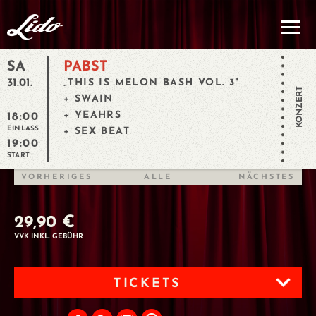
SA
PABST
31.01.
„THIS IS MELON BASH VOL. 3"
KONZERT
+ SWAIN
+ YEAHRS
18:00
EINLASS
+ SEX BEAT
19:00
START
VORHERIGES
ALLE
NÄCHSTES
29,90 €
VVK INKL. GEBÜHR
TICKETS