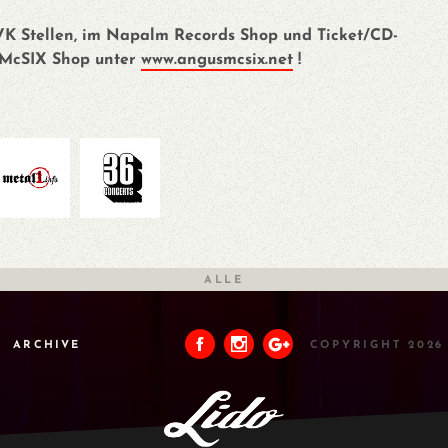
VVK Stellen, im Napalm Records Shop und Ticket/CD-
S McSIX Shop unter
www.angusmcsix.net
!
ALLE
ARCHIVE
COPYRIGHT 2026