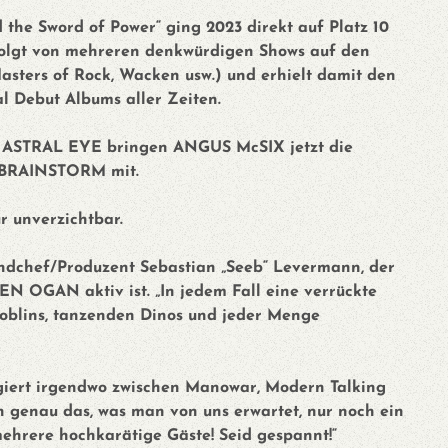
he Sword of Power“ ging 2023 direkt auf Platz 10
efolgt von mehreren denkwürdigen Shows auf den
asters of Rock, Wacken usw.) und erhielt damit den
al Debut Albums aller Zeiten.
ASTRAL EYE bringen ANGUS McSIX jetzt die
BRAINSTORM mit.
r unverzichtbar.
ndchef/Produzent Sebastian „Seeb“ Levermann, der
OGAN aktiv ist. „In jedem Fall eine verrückte
oblins, tanzenden Dinos und jeder Menge
ert irgendwo zwischen Manowar, Modern Talking
ch genau das, was man von uns erwartet, nur noch ein
mehrere hochkarätige Gäste! Seid gespannt!“