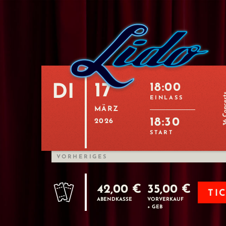
17
18:00
DI
36 Con
EINLASS
MÄRZ
18:30
2026
START
VORHERIGES
42,00 €
35,00 €
TI
ABENDKASSE
VORVERKAUF
+ GEB