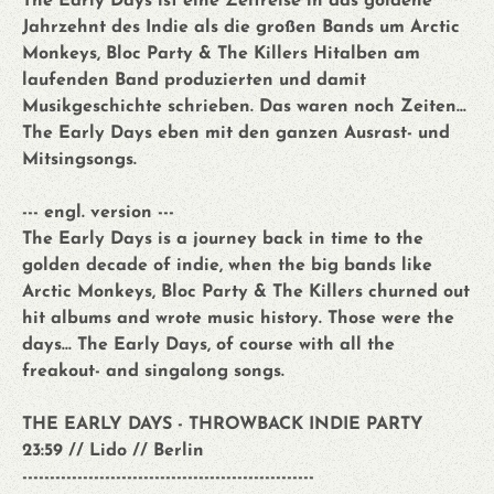
The Early Days ist eine Zeitreise in das goldene
Jahrzehnt des Indie als die großen Bands um Arctic
Monkeys, Bloc Party & The Killers Hitalben am
laufenden Band produzierten und damit
Musikgeschichte schrieben. Das waren noch Zeiten...
The Early Days eben mit den ganzen Ausrast- und
Mitsingsongs.
--- engl. version ---
The Early Days is a journey back in time to the
golden decade of indie, when the big bands like
Arctic Monkeys, Bloc Party & The Killers churned out
hit albums and wrote music history. Those were the
days... The Early Days, of course with all the
freakout- and singalong songs.
THE EARLY DAYS - THROWBACK INDIE PARTY
23:59 // Lido // Berlin
-----------------------------------------------------