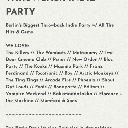
PARTY
Berlin's Biggest Throwback Indie Party w/ All The
Hits & Gems
WE LOVE:
The Killers // The Wombats // Metronomy // Two
Door Cinema Club // Pixies // New Order // Bloc
Party // The Kooks // Maximo Park // Franz
Ferdinand // Tocotronic // Boy // Arctic Monkeys //
The Ting Tings // Arcade Fire // Phoenix // Shout
Out Louds // Foals // Bonaparte // Editors //
Vampire Weekend // Kakkmaddafakka // Florence +
the Machine // Mumford & Sons
-----------------------------------------------------