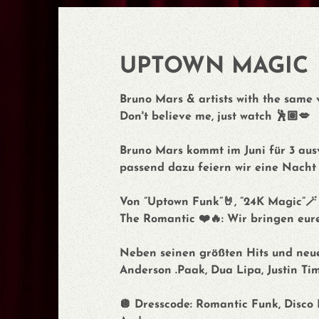
UPTOWN MAGIC
Bruno Mars & artists with the same 
Don't believe me, just watch 🕺🏽💋
Bruno Mars kommt im Juni für 3 aus
passend dazu feiern wir eine Nacht
Von ”Uptown Funk”🤘, ”24K Magic”🪄
The Romantic ❤️🔥: Wir bringen eur
Neben seinen größten Hits und neuen
Anderson .Paak, Dua Lipa, Justin Ti
🪩 Dresscode: Romantic Funk, Disco F