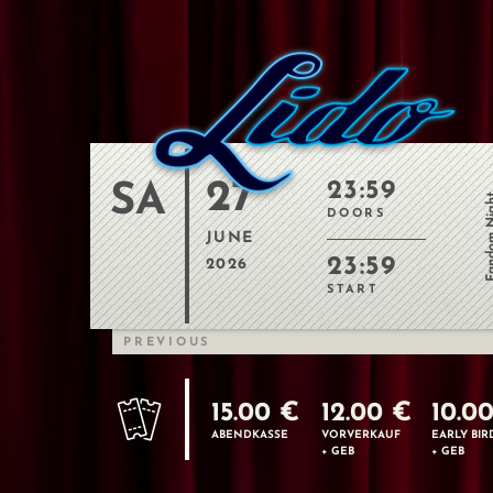
27
23:59
SA
Fandom 
DOORS
JUNE
23:59
2026
START
PREVIOUS
15.00 €
12.00 €
10.0
ABENDKASSE
VORVERKAUF
EARLY BIR
+ GEB
+ GEB