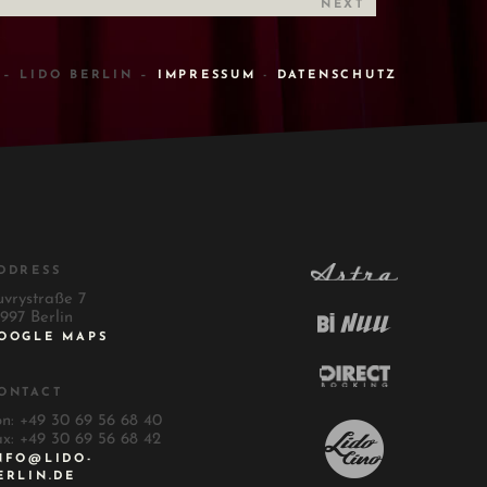
NEXT
 – LIDO BERLIN –
IMPRESSUM
-
DATENSCHUTZ
DDRESS
uvrystraße 7
997 Berlin
OOGLE MAPS
ONTACT
on: +49 30 69 56 68 40
ax: +49 30 69 56 68 42
NFO@LIDO-
ERLIN.DE