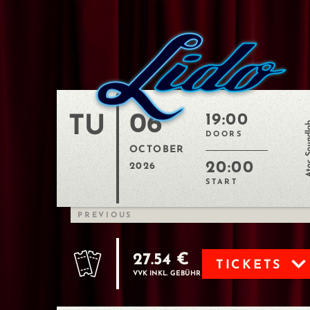
06
19:00
TU
Atoc So
DOORS
OCTOBER
20:00
2026
START
PREVIOUS
27.54 €
TICKETS
VVK INKL. GEBÜHR