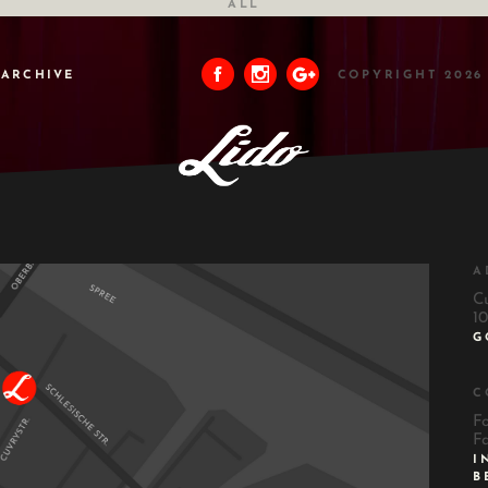
ALL
ARCHIVE
COPYRIGHT 2026
A
C
10
G
C
F
F
I
B