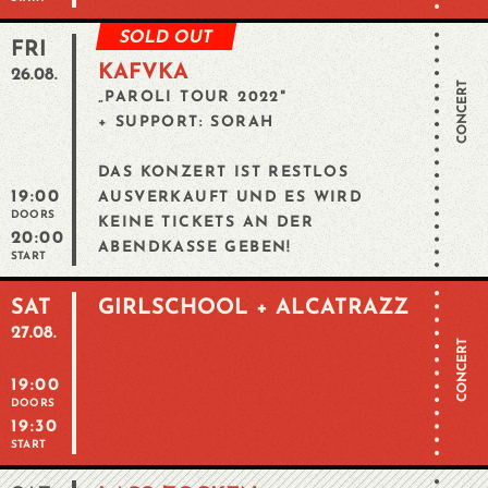
SOLD OUT
FRI
KAFVKA
26.08.
CONCERT
„PAROLI TOUR 2022"
+ SUPPORT: SORAH
DAS KONZERT IST RESTLOS
19:00
AUSVERKAUFT UND ES WIRD
DOORS
KEINE TICKETS AN DER
20:00
ABENDKASSE GEBEN!
START
SAT
GIRLSCHOOL + ALCATRAZZ
27.08.
CONCERT
19:00
DOORS
19:30
START