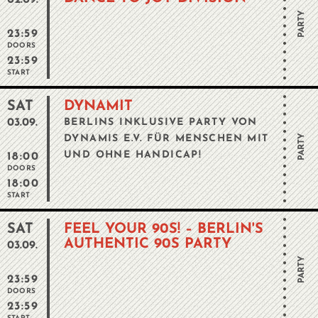
02.09.
PARTY
23:59
DOORS
23:59
START
SAT
DYNAMIT
03.09.
BERLINS INKLUSIVE PARTY VON
PARTY
DYNAMIS E.V. FÜR MENSCHEN MIT
UND OHNE HANDICAP!
18:00
DOORS
18:00
START
SAT
FEEL YOUR 90S! – BERLIN'S
AUTHENTIC 90S PARTY
03.09.
PARTY
23:59
DOORS
23:59