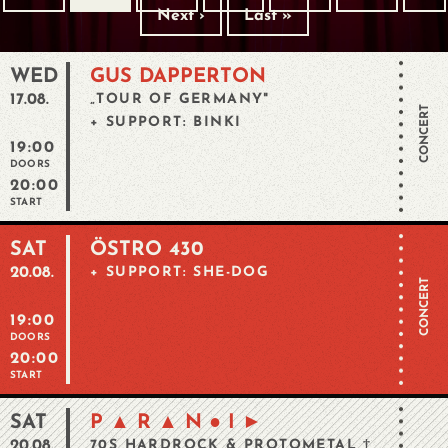
Next ›
Last »
WED
GUS DAPPERTON
17.08.
„TOUR OF GERMANY"
CONCERT
+ SUPPORT: BINKI
19:00
DOORS
20:00
START
SAT
ÖSTRO 430
20.08.
+ SUPPORT: SHE-DOG
CONCERT
19:00
DOORS
20:00
START
SAT
P ▲ R ▲ N ● I ►
20.08.
70S HARDROCK & PROTOMETAL †