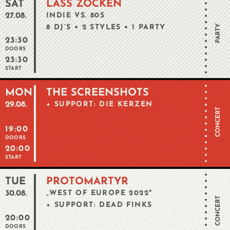
SAT
LASS ZOCKEN
27.08.
INDIE VS. 80S
PARTY
8 DJ’S • 2 STYLES • 1 PARTY
23:30
DOORS
23:30
START
MON
THE SCREENSHOTS
29.08.
+ SUPPORT: DIE KERZEN
CONCERT
19:00
DOORS
20:00
START
TUE
PROTOMARTYR
30.08.
„WEST OF EUROPE 2022"
CONCERT
+ SUPPORT: DEAD FINKS
20:00
DOORS