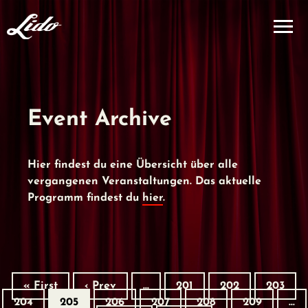
Event Archive
Hier findest du eine Übersicht über alle
vergangenen Veranstaltungen. Das aktuelle
Programm findest du
hier
.
« First
‹ Prev
…
201
202
203
204
205
206
207
208
209
…