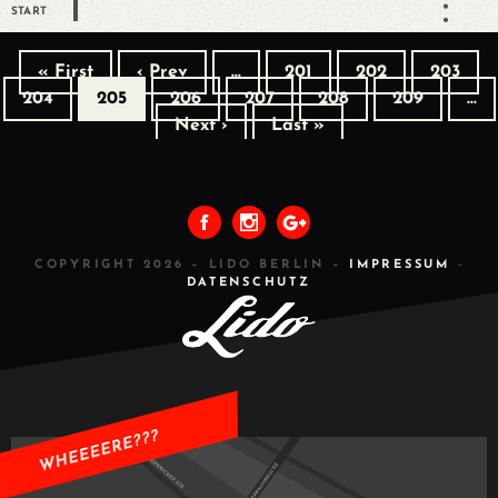
START
« First
‹ Prev
…
201
202
203
204
205
206
207
208
209
…
Next ›
Last »
COPYRIGHT 2026 – LIDO BERLIN –
IMPRESSUM
-
DATENSCHUTZ