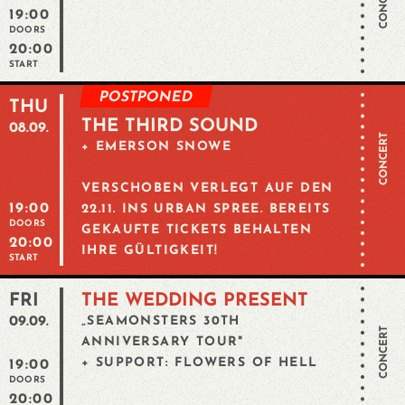
CONCERT
19:00
DOORS
20:00
START
POSTPONED
THU
THE THIRD SOUND
08.09.
CONCERT
+ EMERSON SNOWE
VERSCHOBEN VERLEGT AUF DEN
19:00
22.11. INS URBAN SPREE. BEREITS
DOORS
GEKAUFTE TICKETS BEHALTEN
20:00
IHRE GÜLTIGKEIT!
START
FRI
THE WEDDING PRESENT
09.09.
„SEAMONSTERS 30TH
CONCERT
ANNIVERSARY TOUR"
+ SUPPORT: FLOWERS OF HELL
19:00
DOORS
20:00