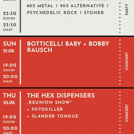
PARTY
80S METAL † 90S ALTERNATIVE †
PSYCHEDELIC ROCK † STONER
23:30
DOORS
23:30
START
SUN
BOTTICELLI BABY + BOBBY
RAUSCH
21.08.
CONCERT
19:00
DOORS
20:00
START
THU
THE HEX DISPENSERS
25.08.
„REUNION SHOW"
CONCERT
+ FOTOKILLER
+ SLANDER TONGUE
19:00
DOORS
20:00
START