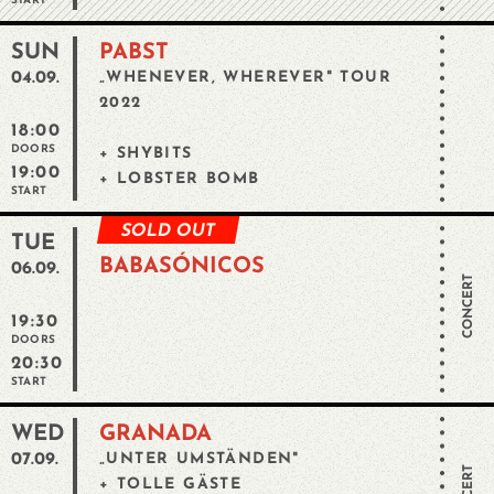
START
SUN
PABST
04.09.
„WHENEVER, WHEREVER" TOUR
2022
18:00
DOORS
+ SHYBITS
19:00
+ LOBSTER BOMB
START
SOLD OUT
TUE
BABASÓNICOS
06.09.
CONCERT
19:30
DOORS
20:30
START
WED
GRANADA
07.09.
„UNTER UMSTÄNDEN"
+ TOLLE GÄSTE