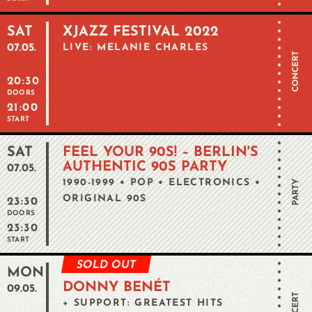
SAT
XJAZZ FESTIVAL 2022
07.05.
LIVE: MELANIE CHARLES
CONCERT
20:30
DOORS
21:00
START
SAT
FEEL YOUR 90S! – BERLIN'S
AUTHENTIC 90S PARTY
07.05.
1990-1999 • POP • ELECTRONICS •
PARTY
ORIGINAL 90S
23:30
DOORS
23:30
START
SOLD OUT
MON
DONNY BENÉT
09.05.
+ SUPPORT: GREATEST HITS