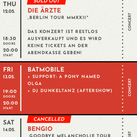
SOLD OUT
THU
DIE ÄRZTE
12.05.
CONCERT
„BERLIN TOUR MMXXII"
DAS KONZERT IST RESTLOS
18:30
AUSVERKAUFT UND ES WIRD
DOORS
KEINE TICKETS AN DER
20:00
ABENDKASSE GEBEN!
START
FRI
BATMOBILE
13.05.
+ SUPPORT: A PONY NAMED
CONCERT
OLGA
+ DJ DUNKELTANZ (AFTERSHOW)
19:00
DOORS
20:00
START
CANCELLED
SAT
BENGIO
14.05.
„GOODBYE MELANCHOLIE TOUR