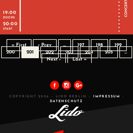
CONCERT
19:00
DOORS
20:00
START
« First
‹ Prev
…
197
198
199
200
201
202
203
204
205
…
Next ›
Last »
COPYRIGHT 2026 – LIDO BERLIN –
IMPRESSUM
-
DATENSCHUTZ