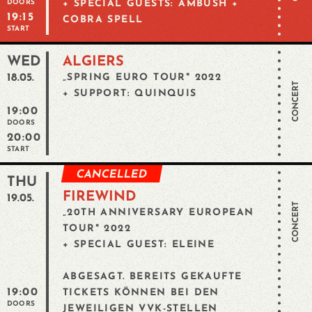
DOORS
+ SPECIAL GUESTS: AMBUSH +
19:15
COBRA SPELL
START
WED
ALGIERS
18.05.
„SPRING EURO TOUR" 2022
CONCERT
+ SUPPORT: QUINQUIS
19:00
DOORS
20:00
START
CANCELLED
THU
FIREWIND
19.05.
CONCERT
„20TH ANNIVERSARY EUROPEAN
TOUR" 2022
+ SPECIAL GUEST: ELEINE
ABGESAGT. BEREITS GEKAUFTE
19:00
TICKETS KÖNNEN BEI DEN
DOORS
JEWEILIGEN VVK-STELLEN