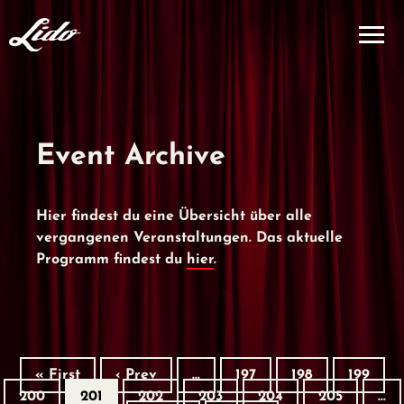
Event Archive
Hier findest du eine Übersicht über alle
vergangenen Veranstaltungen. Das aktuelle
Programm findest du
hier
.
« First
‹ Prev
…
197
198
199
200
201
202
203
204
205
…