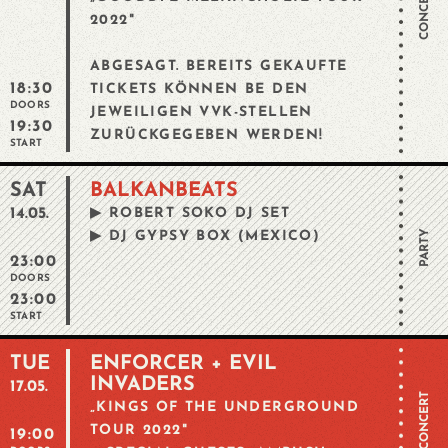
CONCERT
2022"
ABGESAGT. BEREITS GEKAUFTE
18:30
TICKETS KÖNNEN BE DEN
DOORS
JEWEILIGEN VVK-STELLEN
19:30
ZURÜCKGEGEBEN WERDEN!
START
SAT
BALKANBEATS
14.05.
▶︎ ROBERT SOKO DJ SET
PARTY
▶︎ DJ GYPSY BOX (MEXICO)
23:00
DOORS
23:00
START
TUE
ENFORCER + EVIL
INVADERS
17.05.
CONCERT
„KINGS OF THE UNDERGROUND
TOUR 2022"
19:00