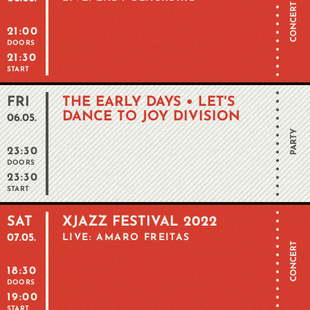
CONCERT
21:00
DOORS
21:30
START
FRI
THE EARLY DAYS • LET'S
DANCE TO JOY DIVISION
06.05.
PARTY
23:30
DOORS
23:30
START
SAT
XJAZZ FESTIVAL 2022
07.05.
LIVE: AMARO FREITAS
CONCERT
18:30
DOORS
19:00
START