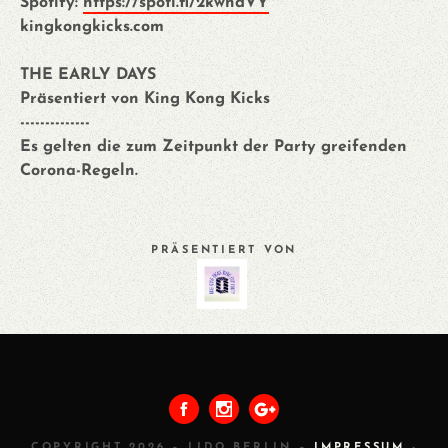
Spotify:
https://spoti.fi/2kwhdVY
kingkongkicks.com
THE EARLY DAYS
Präsentiert von King Kong Kicks
--------------
Es gelten die zum Zeitpunkt der Party greifenden
Corona-Regeln.
PRÄSENTIERT VON
VORHERIGES
ALLE
NÄCHSTES
COPYRIGHT 2026 – LIDO BERLIN –
IMPRESSUM
-