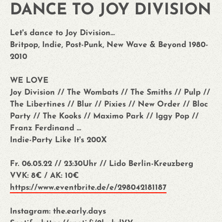
DANCE TO JOY DIVISION
Let's dance to Joy Division...
Britpop, Indie, Post-Punk, New Wave & Beyond 1980-
2010
WE LOVE
Joy Division // The Wombats // The Smiths // Pulp //
The Libertines // Blur // Pixies // New Order // Bloc
Party // The Kooks // Maximo Park // Iggy Pop //
Franz Ferdinand ...
Indie-Party Like It's 200X
Fr. 06.05.22 // 23:30Uhr // Lido Berlin-Kreuzberg
VVK: 8€ / AK: 10€
https://www.eventbrite.de/e/298042181187
Instagram: the.early.days