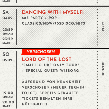
START
SA
DANCING WITH MYSELF!
04.02.
80S PARTY + POP
PARTY
CLASSICS/NDW/70SDISCO/HITS
23:59
EINLASS
23:59
START
VERSCHOBEN
SO
LORD OF THE LOST
05.02.
KONZERT
"SMALL CLUBS ONLY TOUR"
+ SPECIAL GUEST: WISBORG
AUFGRUND VON KRANKHEIT
VERSCHOBEN (NEUER TERMIN
19:00
FOLGT). BEREITS GEKAUFTE
EINLASS
TICKETS BEHALTEN IHRE
20:00
GÜLTIGKEIT!
START