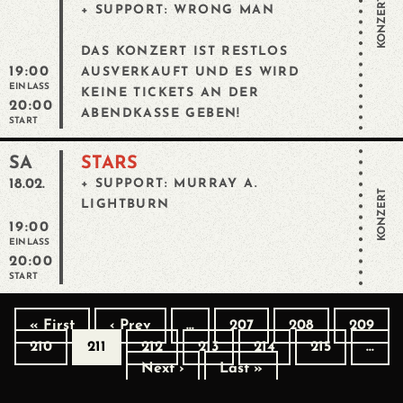
KONZERT
+ SUPPORT: WRONG MAN
DAS KONZERT IST RESTLOS
19:00
AUSVERKAUFT UND ES WIRD
EINLASS
KEINE TICKETS AN DER
20:00
ABENDKASSE GEBEN!
START
SA
STARS
18.02.
+ SUPPORT: MURRAY A.
KONZERT
LIGHTBURN
19:00
EINLASS
20:00
START
« First
‹ Prev
…
207
208
209
210
211
212
213
214
215
…
Next ›
Last »