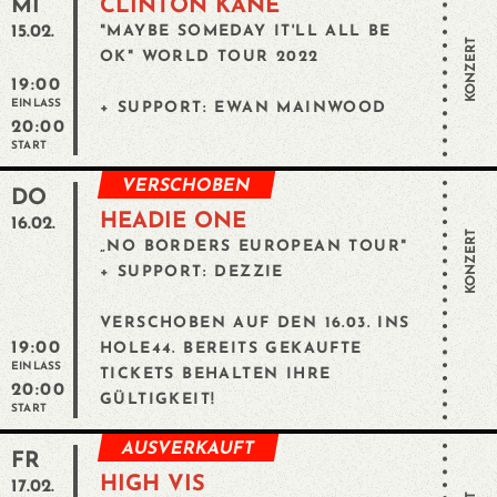
MI
CLINTON KANE
15.02.
"MAYBE SOMEDAY IT'LL ALL BE
KONZERT
OK" WORLD TOUR 2022
19:00
EINLASS
+ SUPPORT: EWAN MAINWOOD
20:00
START
VERSCHOBEN
DO
HEADIE ONE
16.02.
KONZERT
„NO BORDERS EUROPEAN TOUR"
+ SUPPORT: DEZZIE
VERSCHOBEN AUF DEN 16.03. INS
19:00
HOLE44. BEREITS GEKAUFTE
EINLASS
TICKETS BEHALTEN IHRE
20:00
GÜLTIGKEIT!
START
AUSVERKAUFT
FR
HIGH VIS
17.02.