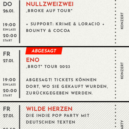
DO
NULLZWEIZWEI
26.01.
„BROKE AUF TOUR"
KONZERT
+ SUPPORT: KRIME & LORACIO +
19:00
EINLASS
BOUNTY & COCOA
20:00
START
ABGESAGT
FR
ENO
27.01.
KONZERT
„BROT" TOUR 2023
19:00
ABGESAGT! TICKETS KÖNNEN
EINLASS
DORT, WO SIE GEKAUFT WURDEN,
20:00
ZURÜCKGEGEBEN WERDEN.
START
FR
WILDE HERZEN
27.01.
DIE INDIE POP PARTY MIT
PARTY
DEUTSCHEN TEXTEN