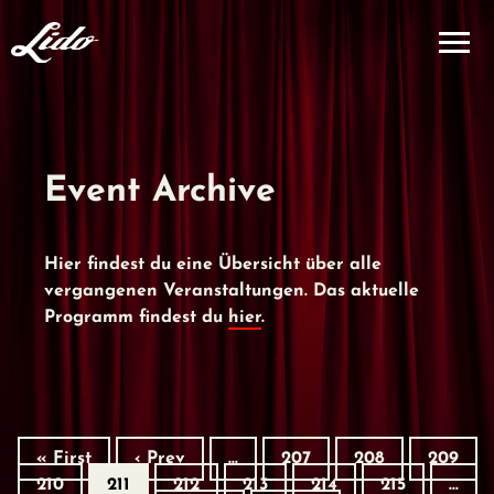
Event Archive
Hier findest du eine Übersicht über alle
vergangenen Veranstaltungen. Das aktuelle
Programm findest du
hier
.
« First
‹ Prev
…
207
208
209
210
211
212
213
214
215
…