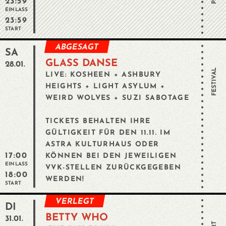
23:59
EINLASS
23:59
START
ABGESAGT
SA
GLASS DANSE
28.01.
FESTIVAL
LIVE: KOSHEEN + ASHBURY
HEIGHTS + LIGHT ASYLUM +
WEIRD WOLVES + SUZI SABOTAGE
TICKETS BEHALTEN IHRE
GÜLTIGKEIT FÜR DEN 11.11. IM
ASTRA KULTURHAUS ODER
17:00
KÖNNEN BEI DEN JEWEILIGEN
EINLASS
VVK-STELLEN ZURÜCKGEGEBEN
18:00
WERDEN!
START
VERLEGT
DI
BETTY WHO
31.01.