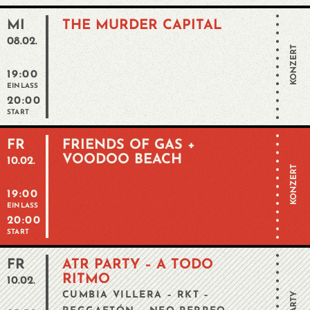
MI
THE MURDER CAPITAL
08.02.
KONZERT
19:00
EINLASS
20:00
START
FR
FRIENDS OF GAS +
VOODOO BEACH
10.02.
KONZERT
19:00
EINLASS
20:00
START
FR
ATR PARTY – A TODO
RITMO
10.02.
CUMBIA VILLERA – RKT –
PARTY