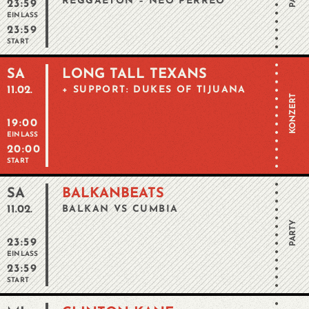
REGGAETÓN – NEO PERREO
23:59
EINLASS
23:59
START
SA
LONG TALL TEXANS
11.02.
+ SUPPORT: DUKES OF TIJUANA
KONZERT
19:00
EINLASS
20:00
START
SA
BALKANBEATS
11.02.
BALKAN VS CUMBIA
PARTY
23:59
EINLASS
23:59
START